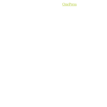
Copyright © 2026 Aktiv Gesund Zell
–
OnePress
Theme von
FameThemes